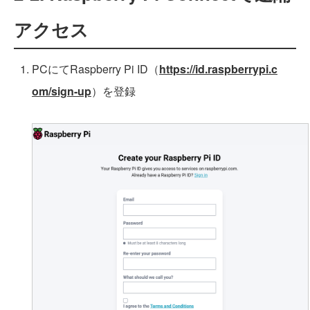
アクセス
PCにてRaspberry Pi ID（
https://id.raspberrypi.c
om/sign-up
）を登録