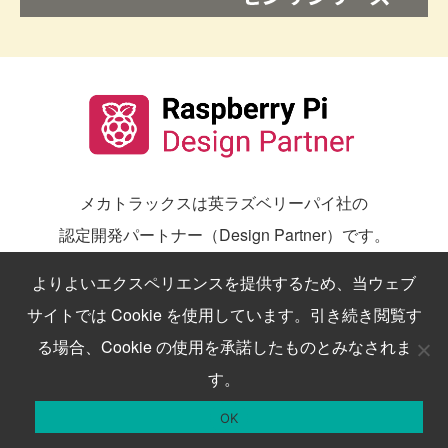
メカトラックスは英ラズベリーパイ社の
認定開発パートナー（Design Partner）です。
よりよいエクスペリエンスを提供するため、当ウェブ
サイトでは Cookie を使用しています。引き続き閲覧す
ラズベリーパイ（Raspberry Pi）を
る場合、Cookie の使用を承諾したものとみなされま
仕事（業務）で使うとき
す。
こんな課題
ありませんか？
お問合せ
製品購入
OK