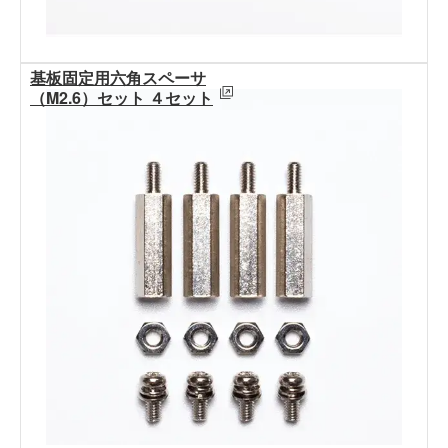
基板固定用六角スペーサ
（M2.6）セット ４セット