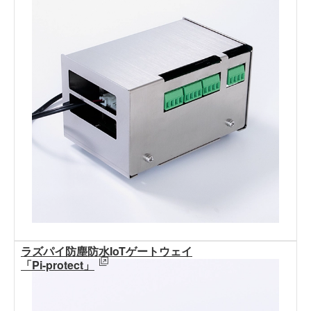
ラズパイ防塵防水IoTゲートウェイ
「Pi-protect」