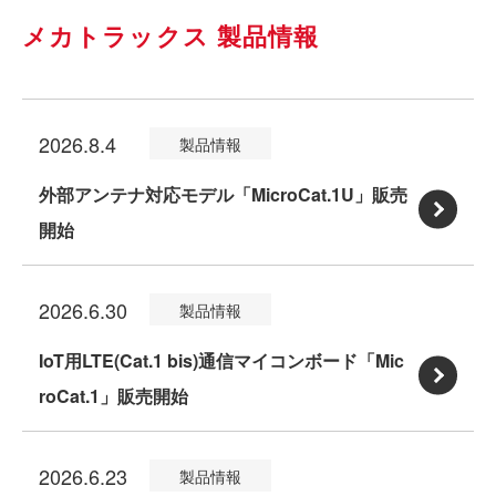
メカトラックス 製品情報
2026.8.4
製品情報
外部アンテナ対応モデル「MicroCat.1U」販売
開始
:
外
2026.6.30
製品情報
部
ア
IoT用LTE(Cat.1 bis)通信マイコンボード「Mic
ン
roCat.1」販売開始
:
テ
I
ナ
2026.6.23
製品情報
o
対