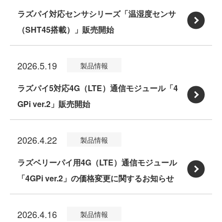
T
ラズパイ対応センサシリーズ「温湿度センサ
応
用
（SHT45搭載）」販売開始
モ
:
L
デ
ラ
T
ル
2026.5.19
製品情報
ズ
E
「M
パ
ラズパイ5対応4G（LTE）通信モジュール「4
(C
i
イ
GPi ver.2」販売開始
a
c
:
対
t.
r
ラ
応
1
2026.4.22
製品情報
o
ズ
セ
b
C
パ
ラズベリーパイ用4G（LTE）通信モジュール
ン
i
a
イ
「4GPi ver.2」の価格変更に関するお知らせ
サ
s)
:
t.
5
シ
通
ラ
1
対
リ
2026.4.16
製品情報
信
ズ
U」