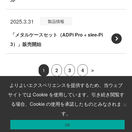
G
ベ
r
載）
:
t.
ジ
ズ」
P
リ
o
販
「U
1」
ュ
販
i
ー
2025.3.31
C
製品情報
売
S
販
ー
売
v
パ
a
開
B
売
「メタルケースセット（ADPi Pro + slee-Pi
ル
開
e
イ
t.
始
–
開
3）」販売開始
「4
始
r.
用
:
1
シ
始
G
2」
4
「メ
（プ
リ
P
販
G
タ
レ
1
2
3
4
＞
ア
i
売
（L
ル
リ
ル
v
よりよいエクスペリエンスを提供するため、当ウェブ
開
T
ケ
リ
変
e
サイトでは Cookie を使用しています。引き続き閲覧す
始
E）
ー
ー
換
r.
る場合、Cookie の使用を承諾したものとみなされま
通
ス
Copyright © MechaTracks Co., Ltd.
ス
ケ
2」
す。
信
セ
版）
ー
の
モ
ッ
販
お問合せ
製品購入
OK
ブ
価