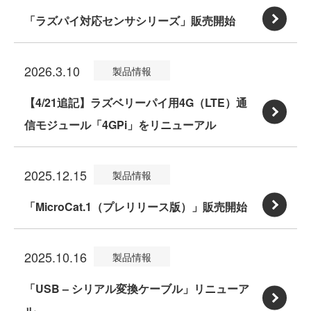
応
ー
マ
ベ
「ラズパイ対応センサシリーズ」販売開始
販
4
ズ
イ
リ
:
売
G
「温
コ
ー
「ラ
開
（L
2026.3.10
製品情報
湿
ン
パ
ズ
始
T
度
【4/21追記】ラズベリーパイ用4G（LTE）通
ボ
イ
パ
E）
セ
信モジュール「4GPi」をリニューアル
ー
用
イ
通
:
ン
ド
4
対
信
【4/
サ
「M
G
2025.12.15
応
製品情報
モ
2
（S
i
（L
セ
ジ
1
「MicroCat.1（プレリリース版）」販売開始
H
c
T
ン
ュ
追
:
T
r
E）
サ
ー
記】
「M
4
2025.10.16
製品情報
o
通
シ
ル
ラ
i
5
C
信
リ
「USB – シリアル変換ケーブル」リニューア
「4
ズ
c
搭
a
モ
ー
ル