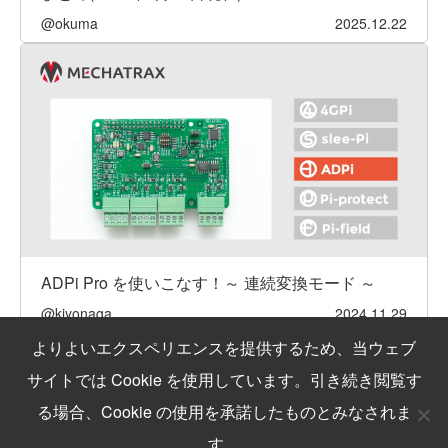
@okuma
2025.12.22
ADPi Pro を使いこなす！～ 連続変換モード ～
@kiyonaga
2024.11.29
よりよいエクスペリエンスを提供するため、当ウェブ
サイトでは Cookie を使用しています。引き続き閲覧す
る場合、Cookie の使用を承諾したものとみなされま
Copyright © MechaTracks Co., Ltd.
す。