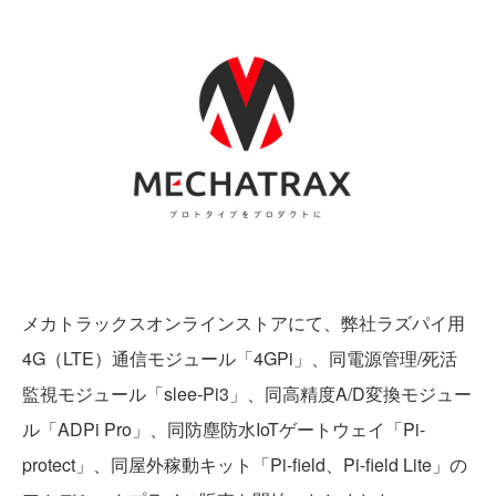
メカトラックスオンラインストアにて、弊社ラズパイ用
4G（LTE）通信モジュール「4GPi」、同電源管理/死活
監視モジュール「slee-Pi3」、同高精度A/D変換モジュー
ル「ADPi Pro」、同防塵防水IoTゲートウェイ「Pi-
protect」、同屋外稼動キット「Pi-field、Pi-field Lite」の